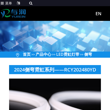
菜单
EN
首页
产品中心
LED霓虹灯带
侧弯
>>
>>
>>
2024侧弯霓虹系列——RCY202480YD